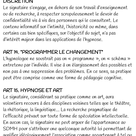
DISCRÉTION
Le signataire s’engage, en dehors de son travail d’enseignement
ou de recherche, à respecter scrupuleusement le devoir de
confidentialité vis à vis des personnes qui le consultent. Le
contenu informatif sur l’intimité, l’historicité ou même, dans
certains cas bien spécifiques, sur l’objectif du sujet, n’a pas
d’intérêt majeur dans les applications de l’hypnose.
ART 14. "PROGRAMMER LE CHANGEMENT"
L’hypnologue ne soustrait pas un « programme », un « schéma »
entretenu par l’individu. Il vise à un élargissement des possibles et
non pas à une suppression des problèmes. En ce sens, sa pratique
peut être comprise comme une forme de pédagogie cognitive.
ART 15. HYPNOSE ET ART
Le signataire, considérant sa pratique comme un art, aura
volontiers recours à des disciplines voisines telles que le théâtre,
la rhétorique, la linguistique… La recherche pragmatique de
l’efficacité prévaut sur toute forme de spéculation intellectuelle.
En aucun cas, le signataire ne peut arguer de l’appartenance au
SDMH pour s’attribuer une quelconque autorité lui permettant de
qualifier idéologiquement l’association comme appartenant à tel ou