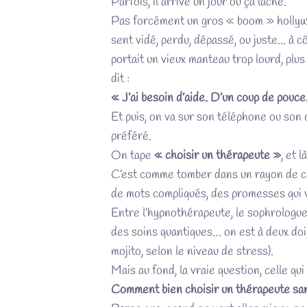
Parfois, il arrive un jour où ça lâche.
Pas forcément un gros « boom » hollywood
sent vidé, perdu, dépassé, ou juste... à
portait un vieux manteau trop lourd, plus 
dit :
« J’ai besoin d’aide. D’un coup de pouce
Et puis, on va sur son téléphone ou son
préféré.
On tape
« choisir un thérapeute »
, et 
C’est comme tomber dans un rayon de cé
de mots compliqués, des promesses qui v
Entre l’hypnothérapeute, le sophrologue, 
des soins quantiques… on est à deux doi
mojito, selon le niveau de stress).
Mais au fond, la vraie question, celle qui
Comment bien choisir un thérapeute sa