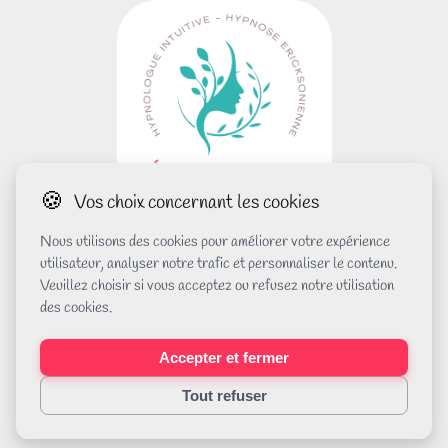
🍪
Vos choix concernant les cookies
Copyright © 2026 Céline Renou
Nous utilisons des cookies pour améliorer votre expérience
utilisateur, analyser notre trafic et personnaliser le contenu.
Veuillez choisir si vous acceptez ou refusez notre utilisation
Mentions légales
des cookies.
Code déontologique de l'hypnologue
Accepter et fermer
Charte éthique de l'hypnologue
Tout refuser
contact@celinerenou.com