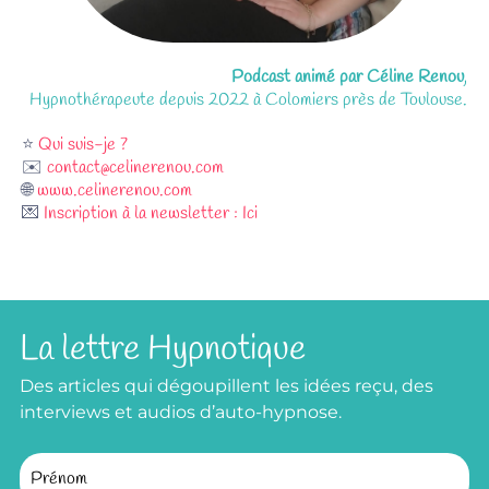
Podcast animé par Céline Renou
,
Hypnothérapeute depuis 2022 à Colomiers près de Toulouse.
⭐
Qui suis-je ?
✉️
contact@celinerenou.com
🌐
www.celinerenou.com
💌
Inscription à la newsletter : Ici
La lettre Hypnotique
Des articles qui dégoupillent les idées reçu, des
interviews et audios d’auto-hypnose.