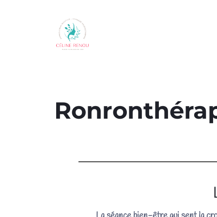
Ronronthéra
La séance bien-être qui sent la cro