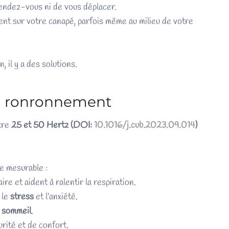
rendez-vous ni de vous déplacer.
ent sur votre canapé, parfois même au milieu de votre
, il y a des solutions.
du ronronnement
tre
25 et 50 Hertz (
DOI:
10.1016/j.cub.2023.09.014
)
ue mesurable :
re et aident à ralentir la respiration.
 le
stress
et l’anxiété.
u
sommeil
.
rité et de confort.