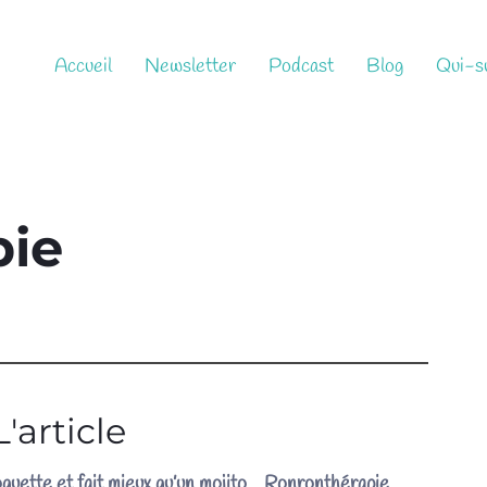
Accueil
Newsletter
Podcast
Blog
Qui-su
pie
L'article
quette et fait mieux qu’un mojito... Ronronthérapie