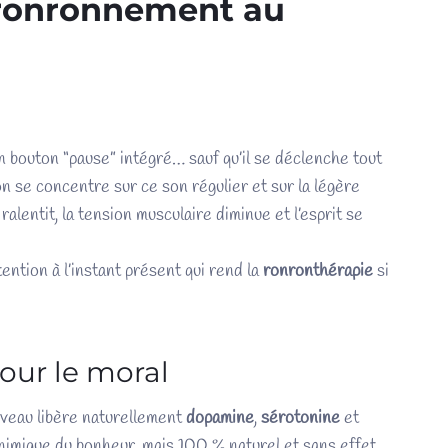
 ronronnement au
 bouton “pause” intégré… sauf qu’il se déclenche tout
n se concentre sur ce son régulier et sur la légère
n ralentit, la tension musculaire diminue et l’esprit se
ention à l’instant présent qui rend la
ronronthérapie
si
our le moral
rveau libère naturellement
dopamine
,
sérotonine
et
chimique du bonheur, mais 100 % naturel et sans effet