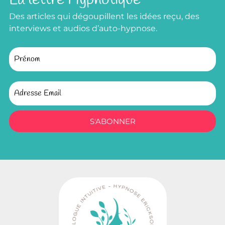
Des articles qui dégoupillent les idées reçu, des
interviews et audios d’auto-hypnose.
S'ABONNER