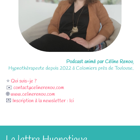
Podcast animé par Céline Renou
,
Hypnothérapeute depuis 2022 à Colomiers près de Toulouse.
⭐
Qui suis-je ?
✉️
contact@celinerenou.com
🌐
www.celinerenou.com
💌
Inscription à la newsletter : Ici
La lettre Hypnotique